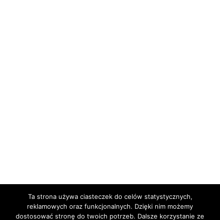
29 września, 2016
Szczodry
Święta Słowiańskie
Dożynki / Święto Plonów
Obfite święto urodzaju – dożynki. Jest w zestawie świąt, obrzęd
związany z obfitością natury. Z obfitością, której ludzie pomagają z
całych sił, zajmując się uprawą roli. Święto kultywuje dziękczynne
obrzędy. Za udane plony dziękowano bóstwom opiekuńczym.
Continue reading
Ta strona używa ciasteczek do celów statystycznych,
reklamowych oraz funkcjonalnych. Dzięki nim możemy
dostosować stronę do twoich potrzeb. Dalsze korzystanie ze