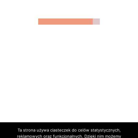
Tag:
zielone swiatki co to za swieto
21 stycznia, 2026
Maik
Święta Słowiańskie
Zielone Świątki mają pogańskie korzenie?
Historia święta Stado
Zielone Świątki kojarzą się dziś przede wszystkim z chrześcijańskim
świętem Zesłania Ducha Świętego, zielonymi gałązkami w
kościołach i ludowymi odpustami. Coraz częściej jednak pojawia się
pytanie: Czy Zielone Świątki mają głębsze, pogańskie korzenie?
Aby to
Continue reading
Ta strona używa ciasteczek do celów statystycznych,
reklamowych oraz funkcjonalnych. Dzięki nim możemy